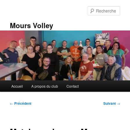
Aller
au
Rech
contenu
principal
Mours Volley
Menu
Accueil
A propos du club
Contact
principal
Navigation
←
Précédent
Suivant
→
des
articles