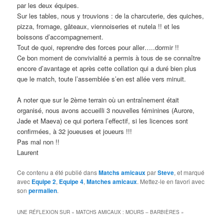
par les deux équipes.
Sur les tables, nous y trouvions : de la charcuterie, des quiches,
pizza, fromage, gâteaux, viennoiseries et nutela !! et les
boissons d’accompagnement.
Tout de quoi, reprendre des forces pour aller…..dormir !!
Ce bon moment de convivialité a permis à tous de se connaître
encore d’avantage et après cette collation qui a duré bien plus
que le match, toute l’assemblée s’en est allée vers minuit.
A noter que sur le 2ème terrain où un entraînement était
organisé, nous avons accueilli 3 nouvelles féminines (Aurore,
Jade et Maeva) ce qui portera l’effectif, si les licences sont
confirmées, à 32 joueuses et joueurs !!!
Pas mal non !!
Laurent
Ce contenu a été publié dans
Matchs amicaux
par
Steve
, et marqué
avec
Equipe 2
,
Equipe 4
,
Matches amicaux
. Mettez-le en favori avec
son
permalien
.
UNE RÉFLEXION SUR «
MATCHS AMICAUX : MOURS – BARBIÈRES
»