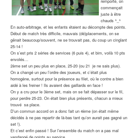
remporté, on
commençait
juste à être
chauds ^_^
En auto-arbitrage, et les enfants étaient au décompte des points.
Début de match très difficile, mauvais (dé)placements, on se
gênait beaucoup/souvent, ne se trouvait pas, du coup un cinglant
25-14 !
On s’est pris 2 séries de services (6 puis 4), et bim, voilà 10 pts
envolés…
2ème set un peu plus en place, 25-20 (ou 21 je ne sais plus).
On a changé un peu l’ordre des joueurs, et c’était plus
homogène, surtout pour la présence au filet, où le contre a bien
aidé à les freiner ! Ils avaient des gaillards en face !
On y a cru pour le 3ème set, mais on se fait dépasser sur le fil,
pour perdre 25-23. On était bien plus présents, chacun a mieux
trouvé sa place.
D’un commun accord on a donc fait un 4ème (on était même
décidés à ne pas repartir de là-bas tant qu’on aurait pas gagné un
set !).
Et c’est enfin passé ! Sur l’ensemble du match on a pas mal
vendangé de points au service.