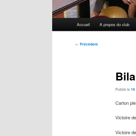
Menu
Accueil
A propos du club
principal
Navigation
←
Précédent
des
articles
Bil
Publié le
16
Carton ple
Victoire d
Victoire d