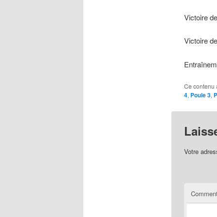
Victoire d
Victoire d
Entraînem
Ce contenu 
4
,
Poule 3
,
P
Laiss
Votre adres
Comment