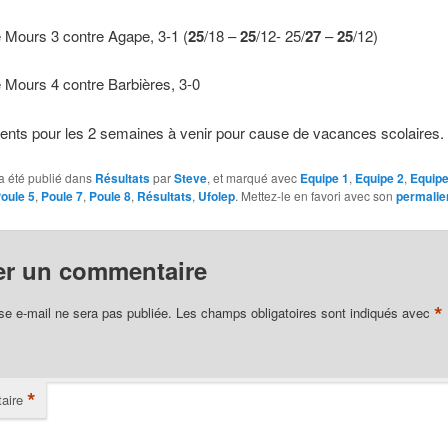
e Mours 3 contre Agape, 3-1 (
25
/18 –
25
/12- 25/
27
–
25
/12)
e Mours 4 contre Barbières, 3-0
ents pour les 2 semaines à venir pour cause de vacances scolaires.
a été publié dans
Résultats
par
Steve
, et marqué avec
Equipe 1
,
Equipe 2
,
Equipe
oule 5
,
Poule 7
,
Poule 8
,
Résultats
,
Ufolep
. Mettez-le en favori avec son
permalie
er un commentaire
*
se e-mail ne sera pas publiée.
Les champs obligatoires sont indiqués avec
*
aire