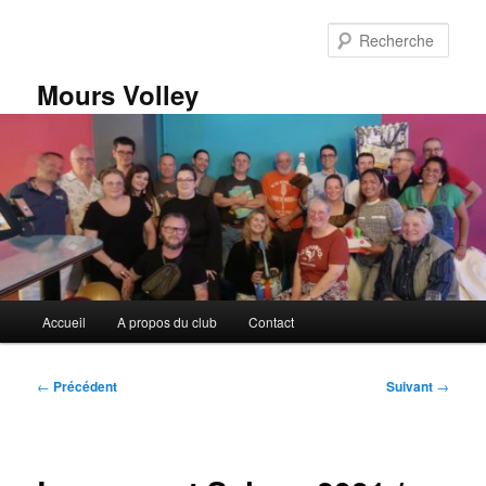
Aller
au
Rech
contenu
principal
Mours Volley
Menu
Accueil
A propos du club
Contact
principal
Navigation
←
Précédent
Suivant
→
des
articles