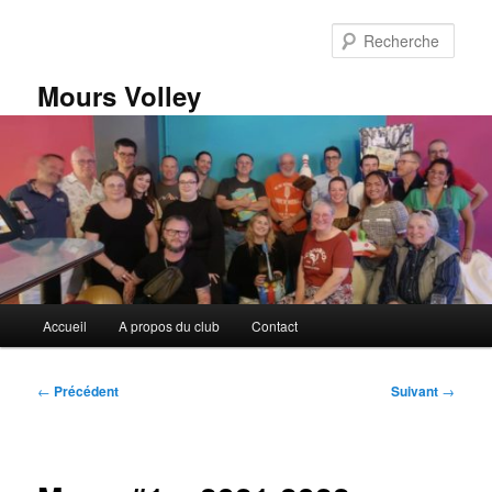
Aller
au
Rech
contenu
principal
Mours Volley
Menu
Accueil
A propos du club
Contact
principal
Navigation
←
Précédent
Suivant
→
des
articles