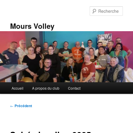
Aller
au
Rech
contenu
principal
Mours Volley
Menu
Accueil
A propos du club
Contact
principal
Navigation
←
Précédent
des
articles