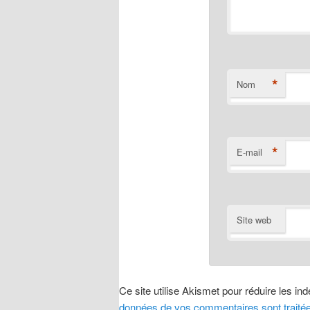
*
Nom
*
E-mail
Site web
Ce site utilise Akismet pour réduire les in
données de vos commentaires sont traité