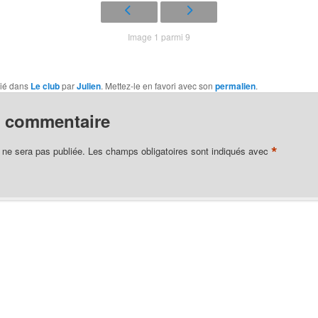
Image 1 parmi 9
lié dans
Le club
par
Julien
. Mettez-le en favori avec son
permalien
.
n commentaire
*
 ne sera pas publiée.
Les champs obligatoires sont indiqués avec